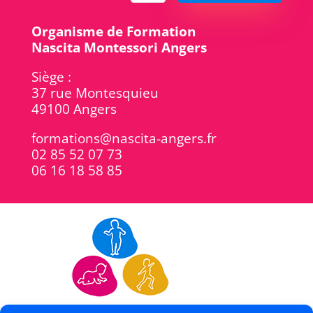
Organisme de Formation
Nascita Montessori Angers
Siège :
37 rue Montesquieu
49100 Angers
formations@nascita-angers.fr
02 85 52 07 73
06 16 18 58 85