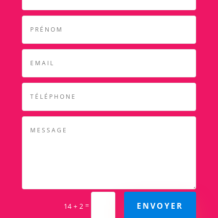
ENVOYER
=
14 + 2