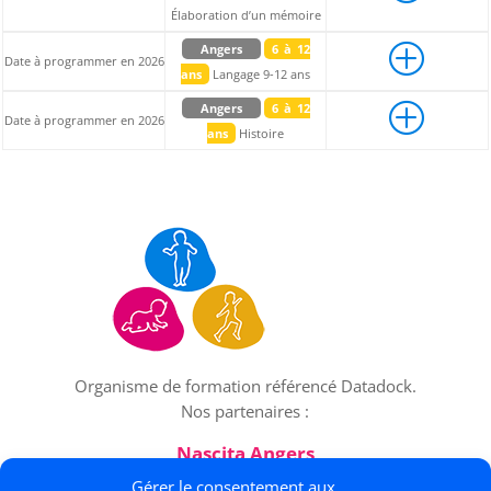
Élaboration d’un mémoire
Angers
6 à 12
P
Date à programmer en 2026
ans
Langage 9-12 ans
Angers
6 à 12
P
Date à programmer en 2026
ans
Histoire
Organisme de formation référencé Datadock.
Nos partenaires :
Nascita Angers
Gérer le consentement aux