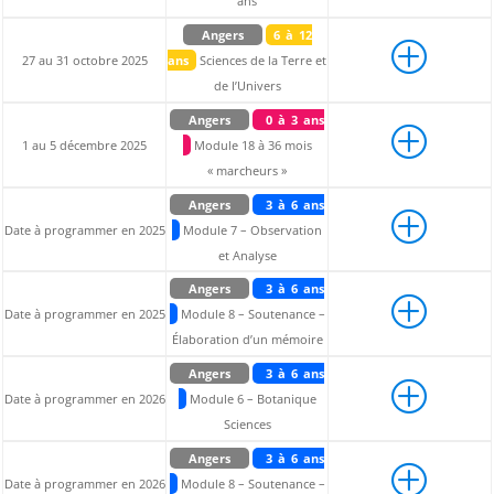
ans
Angers
6 à 12
P
27 au 31 octobre 2025
ans
Sciences de la Terre et
de l’Univers
Angers
0 à 3 ans
P
1 au 5 décembre 2025
Module 18 à 36 mois
« marcheurs »
Angers
3 à 6 ans
P
Date à programmer en 2025
Module 7 – Observation
et Analyse
Angers
3 à 6 ans
P
Date à programmer en 2025
Module 8 – Soutenance –
Élaboration d’un mémoire
Angers
3 à 6 ans
P
Date à programmer en 2026
Module 6 – Botanique
Sciences
Angers
3 à 6 ans
P
Date à programmer en 2026
Module 8 – Soutenance –